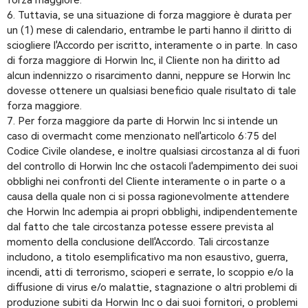
forza maggiore.
6. Tuttavia, se una situazione di forza maggiore è durata per
un (1) mese di calendario, entrambe le parti hanno il diritto di
sciogliere l'Accordo per iscritto, interamente o in parte. In caso
di forza maggiore di Horwin Inc, il Cliente non ha diritto ad
alcun indennizzo o risarcimento danni, neppure se Horwin Inc
dovesse ottenere un qualsiasi beneficio quale risultato di tale
forza maggiore.
7. Per forza maggiore da parte di Horwin Inc si intende un
caso di overmacht come menzionato nell'articolo 6:75 del
Codice Civile olandese, e inoltre qualsiasi circostanza al di fuori
del controllo di Horwin Inc che ostacoli l'adempimento dei suoi
obblighi nei confronti del Cliente interamente o in parte o a
causa della quale non ci si possa ragionevolmente attendere
che Horwin Inc adempia ai propri obblighi, indipendentemente
dal fatto che tale circostanza potesse essere prevista al
momento della conclusione dell'Accordo. Tali circostanze
includono, a titolo esemplificativo ma non esaustivo, guerra,
incendi, atti di terrorismo, scioperi e serrate, lo scoppio e/o la
diffusione di virus e/o malattie, stagnazione o altri problemi di
produzione subiti da Horwin Inc o dai suoi fornitori, o problemi