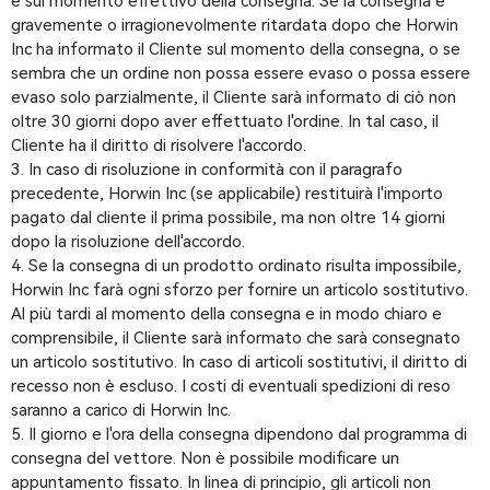
e sul momento effettivo della consegna. Se la consegna è
gravemente o irragionevolmente ritardata dopo che Horwin
Inc ha informato il Cliente sul momento della consegna, o se
sembra che un ordine non possa essere evaso o possa essere
evaso solo parzialmente, il Cliente sarà informato di ciò non
oltre 30 giorni dopo aver effettuato l'ordine. In tal caso, il
Cliente ha il diritto di risolvere l'accordo.
3. In caso di risoluzione in conformità con il paragrafo
precedente, Horwin Inc (se applicabile) restituirà l'importo
pagato dal cliente il prima possibile, ma non oltre 14 giorni
dopo la risoluzione dell'accordo.
4. Se la consegna di un prodotto ordinato risulta impossibile,
Horwin Inc farà ogni sforzo per fornire un articolo sostitutivo.
Al più tardi al momento della consegna e in modo chiaro e
comprensibile, il Cliente sarà informato che sarà consegnato
un articolo sostitutivo. In caso di articoli sostitutivi, il diritto di
recesso non è escluso. I costi di eventuali spedizioni di reso
saranno a carico di Horwin Inc.
5. Il giorno e l'ora della consegna dipendono dal programma di
consegna del vettore. Non è possibile modificare un
appuntamento fissato. In linea di principio, gli articoli non