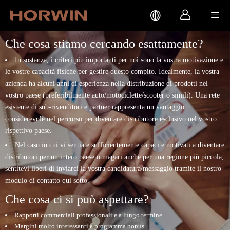



Che cosa stiamo cercando esattamente?
In sostanza, i criteri più importanti per noi sono la vostra motivazione e
le vostre capacità fisiche per gestire questo compito. Idealmente, la vostra
azienda ha alcuni anni di esperienza nella distribuzione di prodotti nel
vostro paese (preferibilmente auto/motociclette/scooter o simili). Una rete
esistente di sub-rivenditori e partner rappresenta un vantaggio
considerevole nel percorso per diventare distributore esclusivo nel vostro
rispettivo paese.
Nel caso in cui vi sentiate sufficientemente capaci e motivati a diventare
distributori per un intero paese o magari anche per una regione più piccola,
sentitevi liberi di inviarci la vostra candidatura/messaggio tramite il nostro
modulo di contatto qui sotto.
Che cosa ci si può aspettare?
Rapporti commerciali professionali e a lungo termine
Margini molto interessanti e programma bonus