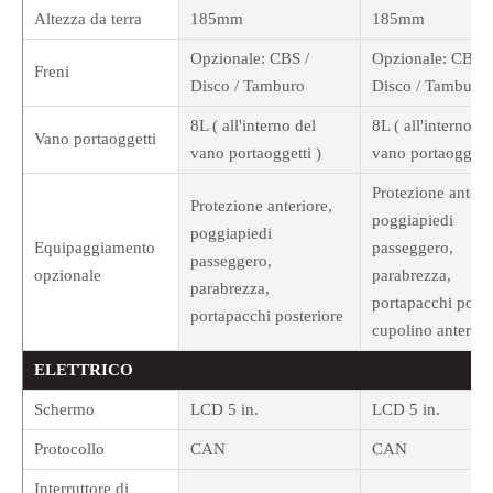
Altezza da terra
185mm
185mm
Opzionale: CBS /
Opzionale: CBS /
Freni
Disco / Tamburo
Disco / Tamburo
8L ( all'interno del
8L ( all'interno de
Vano portaoggetti
vano portaoggetti )
vano portaoggetti
Protezione anteri
Protezione anteriore,
poggiapiedi
poggiapiedi
Equipaggiamento
passeggero,
passeggero,
opzionale
parabrezza,
parabrezza,
portapacchi poste
portapacchi posteriore
cupolino anterior
ELETTRICO
Schermo
LCD 5 in.
LCD 5 in.
Protocollo
CAN
CAN
Interruttore di