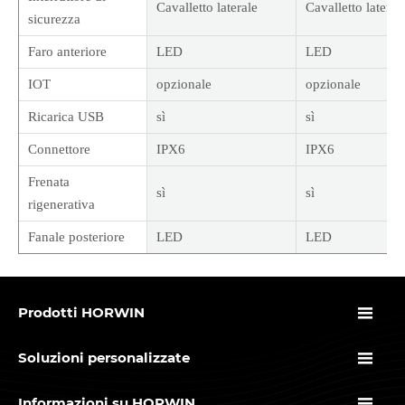
Cavalletto laterale
Cavalletto lateral
sicurezza
Faro anteriore
LED
LED
IOT
opzionale
opzionale
Ricarica USB
sì
sì
Connettore
IPX6
IPX6
Frenata
sì
sì
rigenerativa
Fanale posteriore
LED
LED

Prodotti HORWIN

Soluzioni personalizzate

Informazioni su HORWIN