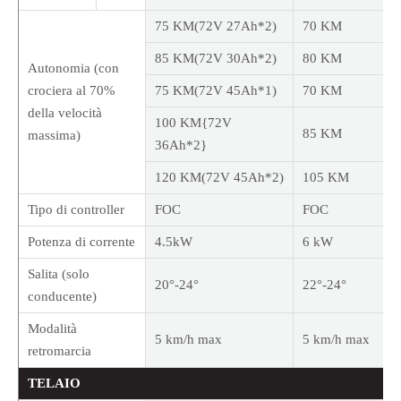
75 KM(72V 27Ah*2)
70 KM
85 KM(72V 30Ah*2)
80 KM
Autonomia (con
crociera al 70%
75 KM(72V 45Ah*1)
70 KM
della velocità
100 KM{72V
85 KM
massima)
36Ah*2}
120 KM(72V 45Ah*2)
105 KM
Tipo di controller
FOC
FOC
Potenza di corrente
4.5kW
6 kW
Salita (solo
20°-24°
22°-24°
conducente)
Modalità
5 km/h max
5 km/h max
retromarcia
TELAIO