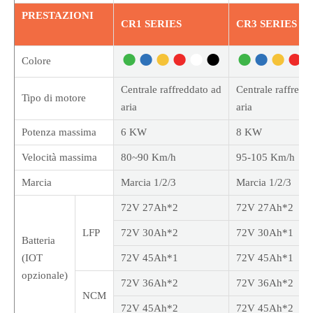
PRESTAZIONI
CR1 SERIES
CR3 SERIES
●
●
●
●
●
●
●
●
●
●
Colore
Centrale raffreddato ad
Centrale raffredd
Tipo di motore
aria
aria
Potenza massima
6 KW
8 KW
Velocità massima
80~90 Km/h
95-105 Km/h
Marcia
Marcia 1/2/3
Marcia 1/2/3
72V 27Ah*2
72V 27Ah*2
LFP
72V 30Ah*2
72V 30Ah*1
Batteria
(IOT
72V 45Ah*1
72V 45Ah*1
opzionale)
72V 36Ah*2
72V 36Ah*2
NCM
72V 45Ah*2
72V 45Ah*2